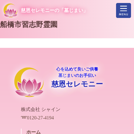
慈恩セレモニーの「墓じまい」
船橋市立馬込霊園
投
船橋市習志野霊園
市川市霊園
稿
ナ
ビ
ゲ
心を込めて良いご供養
墓じまいのお手伝い
ー
慈恩セレモニー
シ
ョ
ン
株式会社 シャイン
➿️0120-27-4194
ホーム